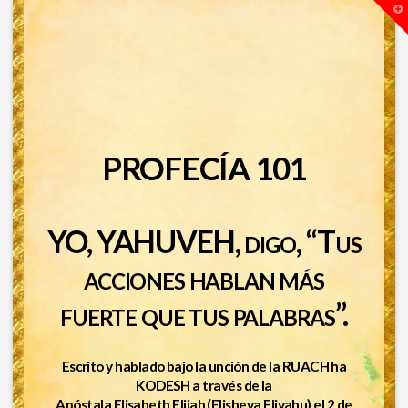
T
t
W
PROFECÍA 101
YO, YAHUVEH, digo, “Tus
acciones hablan más
fuerte que tus palabras”.
Escrito y hablado bajo la unción de la RUACH ha
KODESH a través de la
Apóstala Elisabeth Elijah (Elisheva Eliyahu) el 2 de