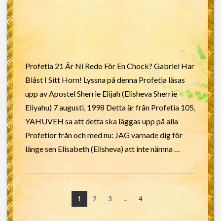
Profetia 21 Är Ni Redo För En Chock? Gabriel Har
Blåst I Sitt Horn! Lyssna på denna Profetia läsas
upp av Apostel Sherrie Elijah (Elisheva Sherrie
Eliyahu) 7 augusti, 1998 Detta är från Profetia 105,
YAHUVEH sa att detta ska läggas upp på alla
Profetior från och med nu: JAG varnade dig för
länge sen Elisabeth (Elisheva) att inte nämna …
1
2
3
...
4