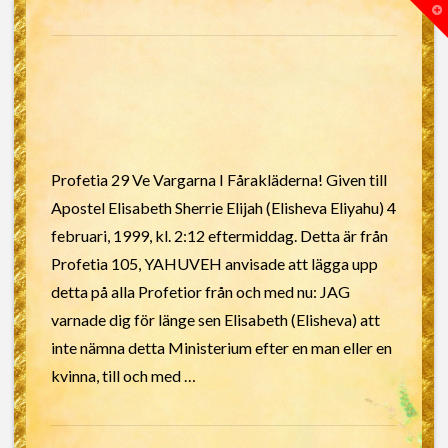
T
t
W
Profetia 29 Ve Vargarna I Fårakläderna! Given till
Apostel Elisabeth Sherrie Elijah (Elisheva Eliyahu) 4
februari, 1999, kl. 2:12 eftermiddag. Detta är från
Profetia 105, YAHUVEH anvisade att lägga upp
detta på alla Profetior från och med nu: JAG
varnade dig för länge sen Elisabeth (Elisheva) att
inte nämna detta Ministerium efter en man eller en
kvinna, till och med …