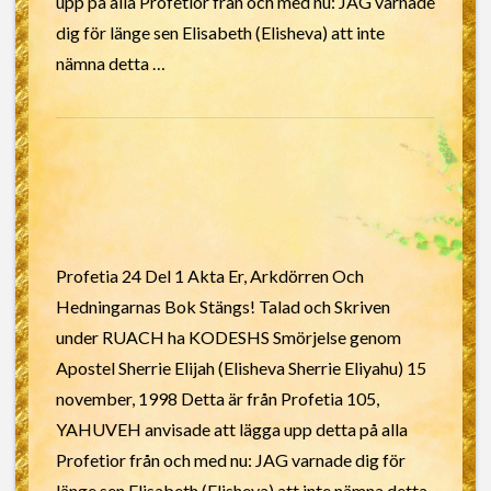
upp på alla Profetior från och med nu: JAG varnade
dig för länge sen Elisabeth (Elisheva) att inte
nämna detta …
Profetia 24 Del 1 Akta Er, Arkdörren Och
Hedningarnas Bok Stängs! Talad och Skriven
under RUACH ha KODESHS Smörjelse genom
Apostel Sherrie Elijah (Elisheva Sherrie Eliyahu) 15
november, 1998 Detta är från Profetia 105,
YAHUVEH anvisade att lägga upp detta på alla
Profetior från och med nu: JAG varnade dig för
länge sen Elisabeth (Elisheva) att inte nämna detta