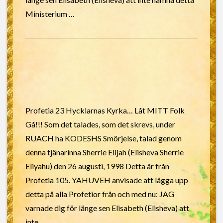
Ministerium …
Profetia 23 Hycklarnas Kyrka… Låt MITT Folk
Gå!!! Som det talades, som det skrevs, under
RUACH ha KODESHS Smörjelse, talad genom
denna tjänarinna Sherrie Elijah (Elisheva Sherrie
Eliyahu) den 26 augusti, 1998 Detta är från
Profetia 105. YAHUVEH anvisade att lägga upp
detta på alla Profetior från och med nu: JAG
varnade dig för länge sen Elisabeth (Elisheva) att
inte …