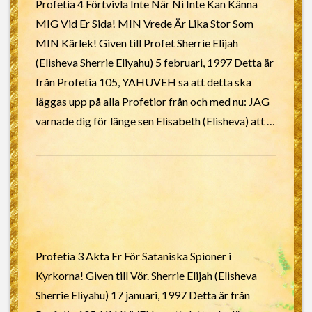
Profetia 4 Förtvivla Inte När Ni Inte Kan Känna
MIG Vid Er Sida! MIN Vrede Är Lika Stor Som
MIN Kärlek! Given till Profet Sherrie Elijah
(Elisheva Sherrie Eliyahu) 5 februari, 1997 Detta är
från Profetia 105, YAHUVEH sa att detta ska
läggas upp på alla Profetior från och med nu: JAG
varnade dig för länge sen Elisabeth (Elisheva) att …
Profetia 3 Akta Er För Sataniska Spioner i
Kyrkorna! Given till Vör. Sherrie Elijah (Elisheva
Sherrie Eliyahu) 17 januari, 1997 Detta är från