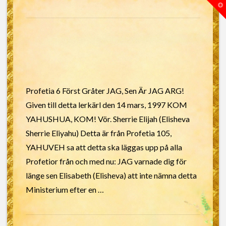
T
t
W
Profetia 6 Först Gråter JAG, Sen Är JAG ARG!
Given till detta lerkärl den 14 mars, 1997 KOM
YAHUSHUA, KOM! Vör. Sherrie Elijah (Elisheva
Sherrie Eliyahu) Detta är från Profetia 105,
YAHUVEH sa att detta ska läggas upp på alla
Profetior från och med nu: JAG varnade dig för
länge sen Elisabeth (Elisheva) att inte nämna detta
Ministerium efter en …