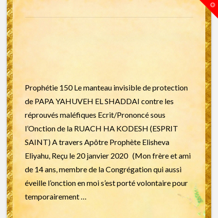
T
t
W
Prophétie 150 Le manteau invisible de protection
de PAPA YAHUVEH EL SHADDAI contre les
réprouvés maléfiques Ecrit/Prononcé sous
l’Onction de la RUACH HA KODESH (ESPRIT
SAINT) A travers Apôtre Prophète Elisheva
Eliyahu, Reçu le 20 janvier 2020 (Mon frère et ami
de 14 ans, membre de la Congrégation qui aussi
éveille l’onction en moi s’est porté volontaire pour
temporairement …