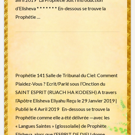
d’Elisheva * * * * * * * En-dessous se trouve la
Prophétie …
Prophétie 141 Salle de Tribunal du Ciel: Comment
Plaidez-Vous ? Ecrit/Parlé sous l’Onction du
SAINT ESPRIT (RUACH HA KODESH) A travers
l’Apôtre Elisheva Eliyahu Reçu le 29 Janvier 2019 |
Publié le 4 Avril 2019 En-dessous se trouve la
Prophétie comme elle a été délivrée —avec les
« Langues Saintes » (glossolalie) de Prophète
Elisheva, alors que l’ESPRIT DE DIEU donne …