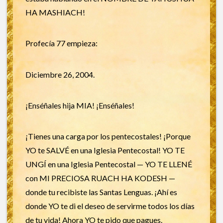
HA MASHIACH!
Profecía 77 empieza:
Diciembre 26, 2004.
¡Enséñales hija MIA! ¡Enséñales!
¡Tienes una carga por los pentecostales! ¡Porque
YO te SALVÉ en una Iglesia Pentecostal! YO TE
UNGÍ en una Iglesia Pentecostal — YO TE LLENÉ
con MI PRECIOSA RUACH HA KODESH —
donde tu recibiste las Santas Lenguas. ¡Ahí es
donde YO te di el deseo de servirme todos los días
de tu vida! Ahora YO te pido que pagues.