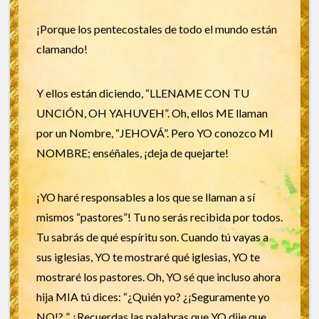
¡Porque los pentecostales de todo el mundo están
clamando!
Y ellos están diciendo, “LLENAME CON TU
UNCIÓN, OH YAHUVEH”. Oh, ellos ME llaman
por un Nombre, “JEHOVÁ”. Pero YO conozco MI
NOMBRE; enséñales, ¡deja de quejarte!
¡YO haré responsables a los que se llaman a sí
mismos “pastores”! Tu no serás recibida por todos.
Tu sabrás de qué espíritu son. Cuando tú vayas a
sus iglesias, YO te mostraré qué iglesias, YO te
mostraré los pastores. Oh, YO sé que incluso ahora
hija MIA tú dices: “¿Quién yo? ¿¡Seguramente yo
NO!? ” ¿Recuerdas las palabras que YO dije que