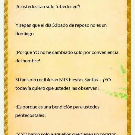
¡Si ustedes tan sólo “obedecen”!
Y sepan que el día Sábado de reposo no es un
domingo.
¡Porque YO no he cambiado solo por conveniencia
del hombre!
Si tan solo recibieran MIS Fiestas Santas —¡YO
todavía quiero que ustedes las observen!
¡Es porque es una bendición para ustedes,
pentecostales!
¡Y YO hablo solo a aquellos que tienen un corazón