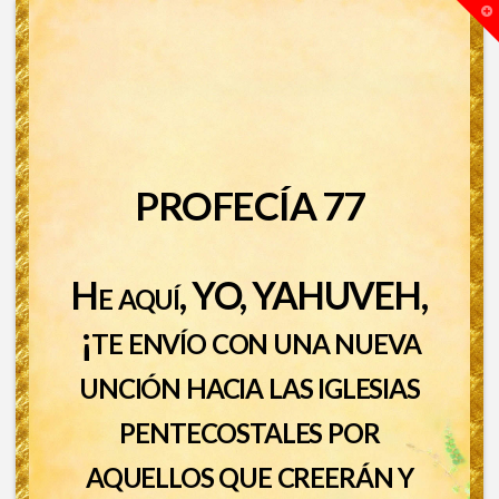
T
t
W
PROFECÍA 77
He aquí, YO, YAHUVEH,
¡te envío con una nueva
unción hacia las iglesias
pentecostales por
aquellos que creerán y