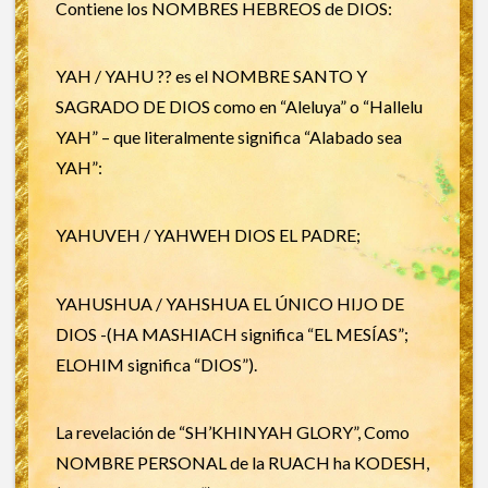
Contiene los NOMBRES HEBREOS de DIOS:
YAH / YAHU ?? es el NOMBRE SANTO Y
SAGRADO DE DIOS como en “Aleluya” o “Hallelu
YAH” – que literalmente significa “Alabado sea
YAH”:
YAHUVEH / YAHWEH DIOS EL PADRE;
YAHUSHUA / YAHSHUA EL ÚNICO HIJO DE
DIOS -(HA MASHIACH significa “EL MESÍAS”;
ELOHIM significa “DIOS”).
La revelación de “SH’KHINYAH GLORY”, Como
NOMBRE PERSONAL de la RUACH ha KODESH,