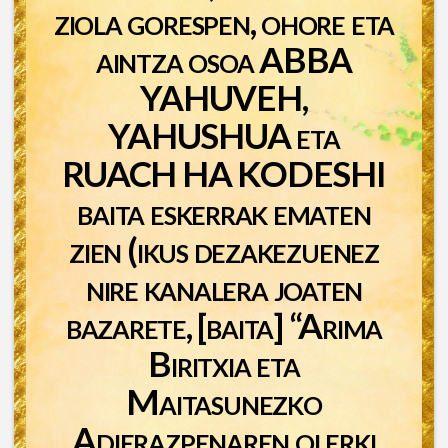
ziola gorespen, ohore eta
aintza osoa ABBA
YAHUVEH,
YAHUSHUA eta
RUACH HA KODESHI
baita eskerrak ematen
zien (ikus dezakezuenez
nire kanalera joaten
bazarete, [baita] “Arima
Biritxia eta
Maitasunezko
Adierazpenaren olerki