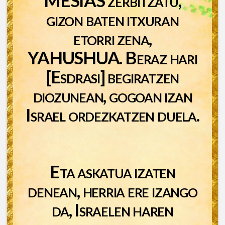
gizon baten itxuran
etorri zena,
YAHUSHUA. Beraz hari
[Esdrasi] begiratzen
diozunean, gogoan izan
Israel ordezkatzen duela.
Eta askatua izaten
denean, herria ere izango
da, Israelen haren