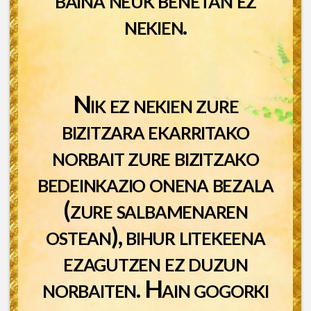
nekien.
Nik ez nekien zure
bizitzara ekarritako
norbait zure bizitzako
bedeinkazio onena bezala
(zure salbamenaren
ostean), bihur litekeena
ezagutzen ez duzun
norbaiten. Hain gogorki