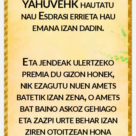
YAHUVEHK hautatu
nau Esdrasi errieta hau
emana izan dadin.
Eta jendeak ulertzeko
premia du gizon honek,
nik ezagutu nuen amets
batetik izan zena, o amets
bat baino askoz gehiago
eta zazpi urte behar izan
ziren otoitzean hona