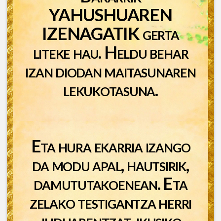
YAHUSHUAREN
IZENAGATIK gerta
liteke hau. Heldu behar
izan diodan maitasunaren
lekukotasuna.
Eta hura ekarria izango
da modu apal, hautsirik,
damututakoenean. Eta
zelako testigantza herri
juduarentzat, ikusiko