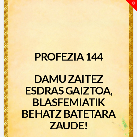
T
t
W
PROFEZIA 144
DAMU ZAITEZ
ESDRAS GAIZTOA,
BLASFEMIATIK
BEHATZ BATETARA
ZAUDE!