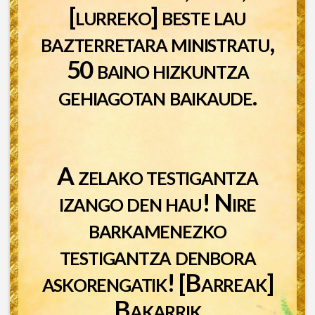
[lurreko] beste lau
bazterretara ministratu,
50 baino hizkuntza
gehiagotan baikaude.
A zelako testigantza
izango den hau! Nire
barkamenezko
testigantza denbora
askorengatik! [Barreak]
Bakarrik