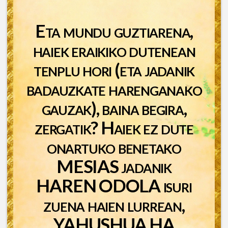
Eta mundu guztiarena,
haiek eraikiko dutenean
tenplu hori (eta jadanik
badauzkate harenganako
gauzak), baina begira,
zergatik? Haiek ez dute
onartuko benetako
MESIAS jadanik
HAREN ODOLA isuri
zuena haien lurrean,
YAHUSHUA HA