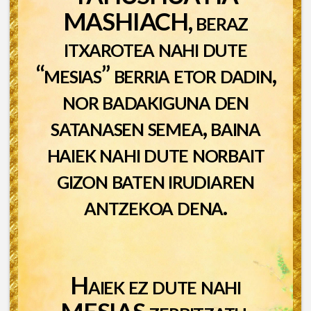
MASHIACH, beraz
itxarotea nahi dute
“mesias” berria etor dadin,
nor badakiguna den
satanasen semea, baina
haiek nahi dute norbait
gizon baten irudiaren
antzekoa dena.
Haiek ez dute nahi
MESIAS zerbitzatu,