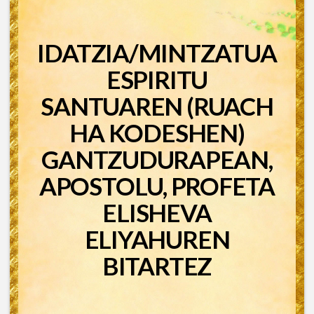
IDATZIA/MINTZATUA
ESPIRITU
SANTUAREN (RUACH
HA KODESHEN)
GANTZUDURAPEAN,
APOSTOLU, PROFETA
ELISHEVA
ELIYAHUREN
BITARTEZ