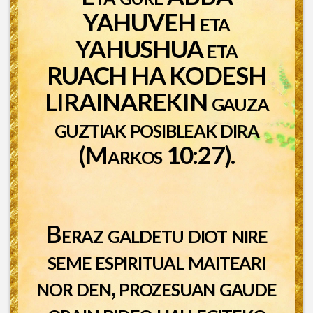
YAHUVEH eta
YAHUSHUA eta
RUACH HA KODESH
LIRAINAREKIN gauza
guztiak posibleak dira
(Markos 10:27).
Beraz galdetu diot nire
seme espiritual maiteari
nor den, prozesuan gaude