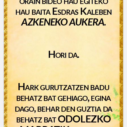
orain bideo hau egiteko
hau baita Esdras Kaleben
AZKENEKO AUKERA
.
Hori da.
Hark gurutzatzen badu
behatz bat gehiago, egina
dago, behar den guztia da
behatz bat ODOLEZKO