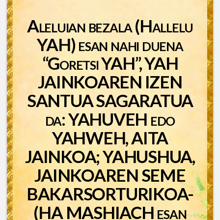
Aleluian bezala (Hallelu
YAH) esan nahi duena
“Goretsi YAH”, YAH
JAINKOAREN IZEN
SANTUA SAGARATUA
da: YAHUVEH edo
YAHWEH, AITA
JAINKOA; YAHUSHUA,
JAINKOAREN SEME
BAKARSORTURIKOA-
(HA MASHIACH esan