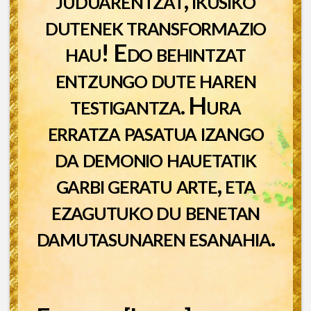
dutenek transformazio
hau! Edo behintzat
entzungo dute haren
testigantza. Hura
erratza pasatua izango
da demonio hauetatik
garbi geratu arte, eta
ezagutuko du benetan
damutasunaren esanahia.