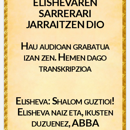
ELISHEVAREN
SARRERARI
JARRAITZEN DIO
Hau audioan grabatua
izan zen. Hemen dago
transkripzioa
Elisheva: Shalom guztioi!
Elisheva naiz eta, ikusten
duzuenez, ABBA