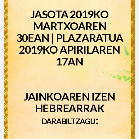
JASOTA 2019KO
MARTXOAREN
30EAN | PLAZARATUA
2019KO APIRILAREN
17AN
JAINKOAREN IZEN
HEBREARRAK
darabiltzagu: