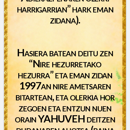
harrigarrian” hark eman
zidana).
Hasiera batean deitu zen
“Nire hezurretako
hezurra” eta eman zidan
1997an nire ametsaren
bitartean, eta olerkia hor
zegoen eta entzun nuen
orain YAHUVEH deitzen
dudanaren ahotsa (baina