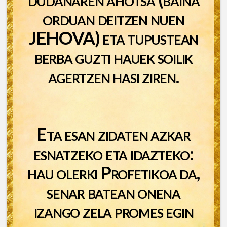
orduan deitzen nuen
JEHOVA) eta tupustean
berba guzti hauek soilik
agertzen hasi ziren.
Eta esan zidaten azkar
esnatzeko eta idazteko:
hau olerki Profetikoa da,
senar batean onena
izango zela promes egin