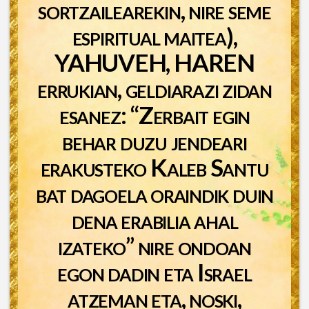
sortzailearekin, nire seme
espiritual maitea),
YAHUVEH, HAREN
errukian, geldiarazi zidan
esanez: “Zerbait egin
behar duzu jendeari
erakusteko Kaleb Santu
bat dagoela oraindik duin
dena erabilia ahal
izateko” nire ondoan
egon dadin eta Israel
atzeman eta, noski,