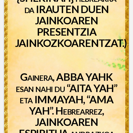
da IRAUTEN DUEN
JAINKOAREN
PRESENTZIA
JAINKOZKOARENTZAT.)
Gainera, ABBA YAHK
esan nahi du “AITA YAH”
eta IMMAYAH, “AMA
YAH”. Hebrearrez,
JAINKOAREN
ESPIRITUA andrazkoa