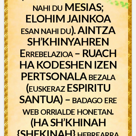
nahi du MESIAS;
ELOHIM JAINKOA
esan nahi du). AINTZA
SH’KHINYAHREN
Errebelazioa – RUACH
HA KODESHEN IZEN
PERTSONALA bezala
(euskeraz ESPIRITU
SANTUA) – badago ere
web orrialde honetan.
(HA SH’KHINAH
{SHEKINAH} hebrearra