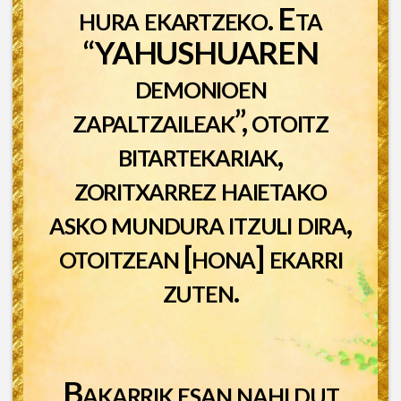
hura ekartzeko. Eta
“YAHUSHUAREN
demonioen
zapaltzaileak”, otoitz
bitartekariak,
zoritxarrez haietako
asko mundura itzuli dira,
otoitzean [hona] ekarri
zuten.
Bakarrik esan nahi dut