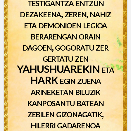
testigantza entzun
dezakeena, zeren, nahiz
eta demonioen legioa
berarengan orain
dagoen, gogoratu zer
gertatu zen
YAHUSHUAREKIN eta
HARK egin zuena
arineketan biluzik
kanposantu batean
zebilen gizonagatik,
hilerri gadarenoa