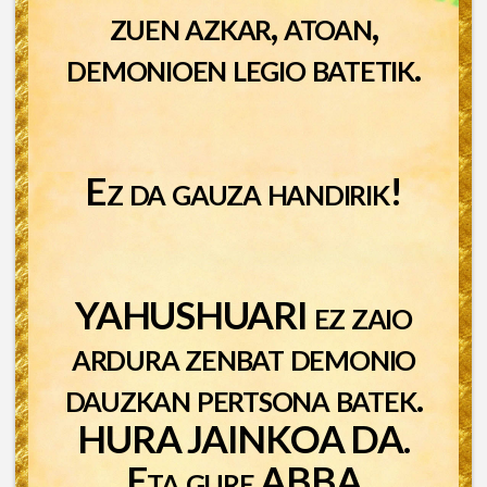
zuen azkar, atoan,
demonioen legio batetik.
Ez da gauza handirik!
YAHUSHUARI ez zaio
ardura zenbat demonio
dauzkan pertsona batek.
HURA JAINKOA DA.
Eta gure ABBA