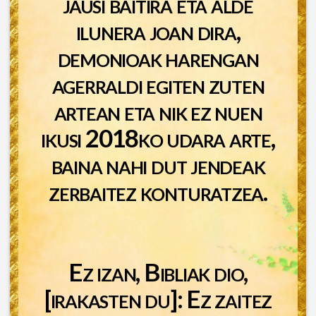
jausi baitira eta alde
ilunera joan dira,
demonioak harengan
agerraldi egiten zuten
artean eta nik ez nuen
ikusi 2018ko udara arte,
baina nahi dut jendeak
zerbaitez konturatzea.
Ez izan, Bibliak dio,
[irakasten du]: Ez zaitez