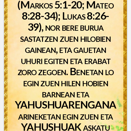
(Markos 5:1-20; Mateo
8:28-34); Lukas 8:26-
39), nor bere burua
sastatzen zuen hilobien
gainean, eta gauetan
uhuri egiten eta erabat
zoro zegoen. Benetan lo
egin zuen hilen hobien
barnean eta
YAHUSHUARENGANA
arineketan egin zuen eta
YAHUSHUAK askatu