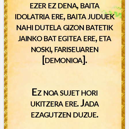
ezer ez dena, baita
idolatria ere, baita juduek
nahi dutela gizon batetik
jainko bat egitea ere, eta
noski, fariseuaren
[demonioa].
Ez noa sujet hori
ukitzera ere. Jada
ezagutzen duzue.