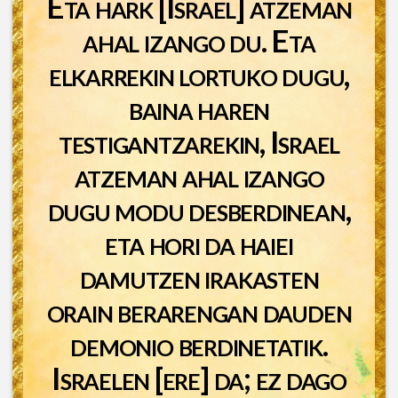
Eta hark [Israel] atzeman
ahal izango du. Eta
elkarrekin lortuko dugu,
baina haren
testigantzarekin, Israel
atzeman ahal izango
dugu modu desberdinean,
eta hori da haiei
damutzen irakasten
orain berarengan dauden
demonio berdinetatik.
Israelen [ere] da; ez dago