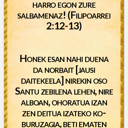
harro egon zure
salbamenaz! (Filipoarrei
2:12-13)
Honek esan nahi duena
da norbait [jausi
daitekeela] nirekin oso
Santu zebilena lehen, nire
alboan, ohoratua izan
zen deitua izateko ko-
buruzagia, beti ematen