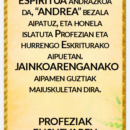
da, “ANDREA” bezala
aipatuz, eta honela
islatuta Profezian eta
hurrengo Eskriturako
aipuetan.
JAINKOARENGANAKO
aipamen guztiak
maiuskuletan dira.
PROFEZIAK