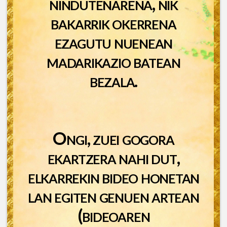
nindutenarena, nik
bakarrik okerrena
ezagutu nuenean
madarikazio batean
bezala.
Ongi, zuei gogora
ekartzera nahi dut,
elkarrekin bideo honetan
lan egiten genuen artean
(bideoaren