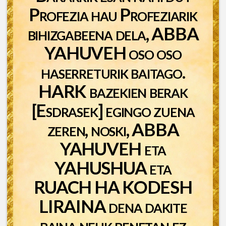
Profezia hau Profeziarik
bihizgabeena dela, ABBA
YAHUVEH oso oso
haserreturik baitago.
HARK bazekien berak
[Esdrasek] egingo zuena
zeren, noski, ABBA
YAHUVEH eta
YAHUSHUA eta
RUACH HA KODESH
LIRAINA dena dakite
baina neuk benetan ez