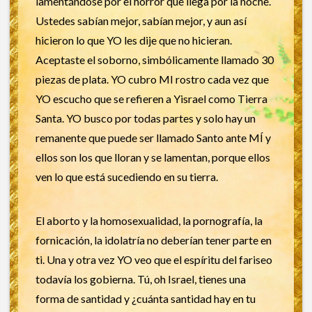
lamentándose por el horror que llega por la noche.
Ustedes sabían mejor, sabían mejor, y aun así
hicieron lo que YO les dije que no hicieran.
Aceptaste el soborno, simbólicamente llamado 30
piezas de plata. YO cubro MI rostro cada vez que
YO escucho que se refieren a Yisrael como Tierra
Santa. YO busco por todas partes y solo hay un
remanente que puede ser llamado Santo ante MÍ y
ellos son los que lloran y se lamentan, porque ellos
ven lo que está sucediendo en su tierra.
El aborto y la homosexualidad, la pornografía, la
fornicación, la idolatría no deberían tener parte en
ti. Una y otra vez YO veo que el espíritu del fariseo
todavía los gobierna. Tú, oh Israel, tienes una
forma de santidad y ¿cuánta santidad hay en tu