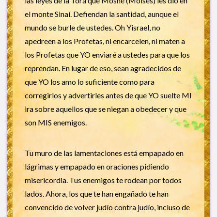
las leyes de la Torá que Moshé (Moisés) les dio en
el monte Sinaí. Defiendan la santidad, aunque el
mundo se burle de ustedes. Oh Yisrael, no
apedreen a los Profetas, ni encarcelen, ni maten a
los Profetas que YO enviaré a ustedes para que los
reprendan. En lugar de eso, sean agradecidos de
que YO los amo lo suficiente como para
corregirlos y advertirles antes de que YO suelte MI
ira sobre aquellos que se niegan a obedecer y que
son MIS enemigos.
Tu muro de las lamentaciones está empapado en
lágrimas y empapado en oraciones pidiendo
misericordia. Tus enemigos te rodean por todos
lados. Ahora, los que te han engañado te han
convencido de volver judío contra judío, incluso de