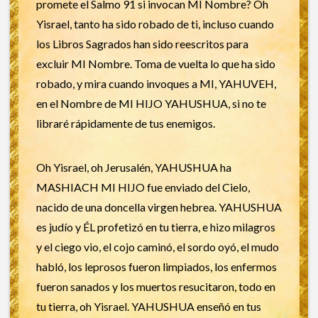
promete el Salmo 91 si invocan MI Nombre? Oh
Yisrael, tanto ha sido robado de ti, incluso cuando
los Libros Sagrados han sido reescritos para
excluir MI Nombre. Toma de vuelta lo que ha sido
robado, y mira cuando invoques a MI, YAHUVEH,
en el Nombre de MI HIJO YAHUSHUA, si no te
libraré rápidamente de tus enemigos.
Oh Yisrael, oh Jerusalén, YAHUSHUA ha
MASHIACH MI HIJO fue enviado del Cielo,
nacido de una doncella virgen hebrea. YAHUSHUA
es judío y ÉL profetizó en tu tierra, e hizo milagros
y el ciego vio, el cojo caminó, el sordo oyó, el mudo
habló, los leprosos fueron limpiados, los enfermos
fueron sanados y los muertos resucitaron, todo en
tu tierra, oh Yisrael. YAHUSHUA enseñó en tus