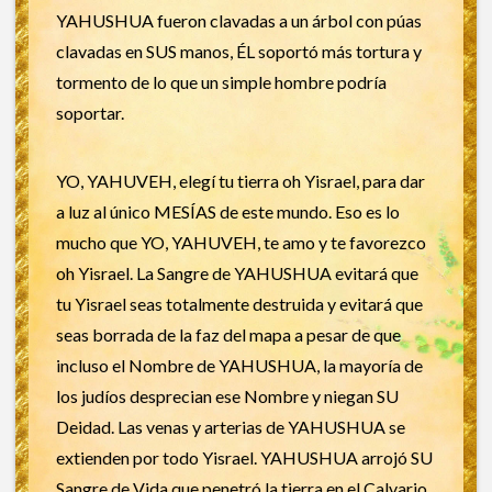
YAHUSHUA fueron clavadas a un árbol con púas
clavadas en SUS manos, ÉL soportó más tortura y
tormento de lo que un simple hombre podría
soportar.
YO, YAHUVEH, elegí tu tierra oh Yisrael, para dar
a luz al único MESÍAS de este mundo. Eso es lo
mucho que YO, YAHUVEH, te amo y te favorezco
oh Yisrael. La Sangre de YAHUSHUA evitará que
tu Yisrael seas totalmente destruida y evitará que
seas borrada de la faz del mapa a pesar de que
incluso el Nombre de YAHUSHUA, la mayoría de
los judíos desprecian ese Nombre y niegan SU
Deidad. Las venas y arterias de YAHUSHUA se
extienden por todo Yisrael. YAHUSHUA arrojó SU
Sangre de Vida que penetró la tierra en el Calvario