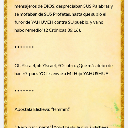
mensajeros de DIOS, despreciaban SUS Palabras y
se mofaban de SUS Profetas, hasta que subió el
furor de YAHUVEH contra SU pueblo, y ya no
hubo remedio” (2 Crónicas 36:16).
* * * * * * *
Oh Yisrael, oh Yisrael, YO sufro. ¿Qué más debo de
hacer?, pues YO les envié a MI Hijo YAHUSHUA.
* * * * * * *
Apóstala Elisheva: “Hmmm.”
“¡Pará, pará, pará!” [YAHUVEH le dijo a Elisheva