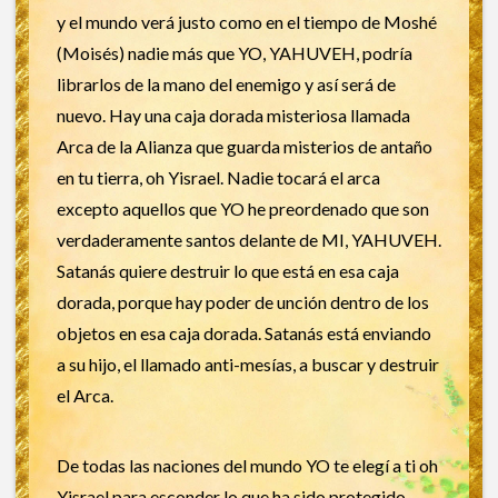
y el mundo verá justo como en el tiempo de Moshé
(Moisés) nadie más que YO, YAHUVEH, podría
librarlos de la mano del enemigo y así será de
nuevo. Hay una caja dorada misteriosa llamada
Arca de la Alianza que guarda misterios de antaño
en tu tierra, oh Yisrael. Nadie tocará el arca
excepto aquellos que YO he preordenado que son
verdaderamente santos delante de MI, YAHUVEH.
Satanás quiere destruir lo que está en esa caja
dorada, porque hay poder de unción dentro de los
objetos en esa caja dorada. Satanás está enviando
a su hijo, el llamado anti-mesías, a buscar y destruir
el Arca.
De todas las naciones del mundo YO te elegí a ti oh
Yisrael para esconder lo que ha sido protegido