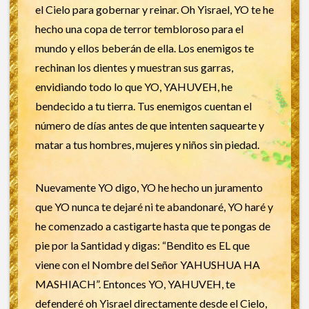
el Cielo para gobernar y reinar. Oh Yisrael, YO te he
hecho una copa de terror tembloroso para el
mundo y ellos beberán de ella. Los enemigos te
rechinan los dientes y muestran sus garras,
envidiando todo lo que YO, YAHUVEH, he
bendecido a tu tierra. Tus enemigos cuentan el
número de días antes de que intenten saquearte y
matar a tus hombres, mujeres y niños sin piedad.
Nuevamente YO digo, YO he hecho un juramento
que YO nunca te dejaré ni te abandonaré, YO haré y
he comenzado a castigarte hasta que te pongas de
pie por la Santidad y digas: “Bendito es EL que
viene con el Nombre del Señor YAHUSHUA HA
MASHIACH”. Entonces YO, YAHUVEH, te
defenderé oh Yisrael directamente desde el Cielo,