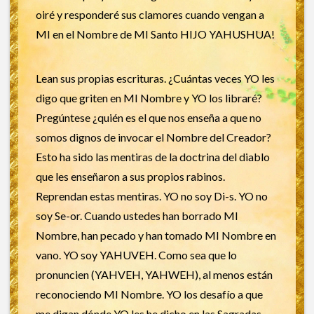
oiré y responderé sus clamores cuando vengan a
MI en el Nombre de MI Santo HIJO YAHUSHUA!
Lean sus propias escrituras. ¿Cuántas veces YO les
digo que griten en MI Nombre y YO los libraré?
Pregúntese ¿quién es el que nos enseña a que no
somos dignos de invocar el Nombre del Creador?
Esto ha sido las mentiras de la doctrina del diablo
que les enseñaron a sus propios rabinos.
Reprendan estas mentiras. YO no soy Di-s. YO no
soy Se-or. Cuando ustedes han borrado MI
Nombre, han pecado y han tomado MI Nombre en
vano. YO soy YAHUVEH. Como sea que lo
pronuncien (YAHVEH, YAHWEH), al menos están
reconociendo MI Nombre. YO los desafío a que
me digan dónde YO les he dicho en las Sagradas