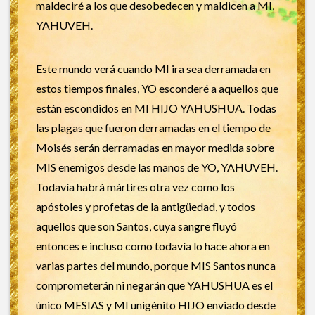
maldeciré a los que desobedecen y maldicen a MI,
YAHUVEH.
Este mundo verá cuando MI ira sea derramada en
estos tiempos finales, YO esconderé a aquellos que
están escondidos en MI HIJO YAHUSHUA. Todas
las plagas que fueron derramadas en el tiempo de
Moisés serán derramadas en mayor medida sobre
MIS enemigos desde las manos de YO, YAHUVEH.
Todavía habrá mártires otra vez como los
apóstoles y profetas de la antigüedad, y todos
aquellos que son Santos, cuya sangre fluyó
entonces e incluso como todavía lo hace ahora en
varias partes del mundo, porque MIS Santos nunca
comprometerán ni negarán que YAHUSHUA es el
único MESIAS y MI unigénito HIJO enviado desde