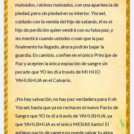
malvados, rabinos malvados, con una apariencia de
piedad, pero sin piedad en su interior. Yisrael,
cuidado con la venida del hijo de satanás, él es el
hijo de perdición quien vendrá con su falsa paz, y
les mentirá cuando ustedes crean que la paz
finalmente ha llegado, ahora podrán bajar la
guardia. En cambio, confíen en el único Príncipe de
Paz y acepten la única expiación de sangre sin
pecado que YO les di a través de MI HIJO
YAHUSHUA en el Calvario.
¡No hay salvación, no hay paz verdadera para ti oh
Yisrael, hasta que ya no rechaces el nuevo Pacto de
Sangre que YO te di a través de YAHUSHUA, ya
que YAHUSHUA es el único MESIAS Santo! El
antiguo pacto de sangre no puede salvar tu alma