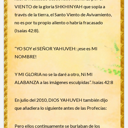
VIENTO de la gloria SHKHINYAH que sopla a
través de la tierra, el Santo Viento de Avivamiento,
no es por tu propio aliento o habría fracasado
(Isaías 42:8).
“YO SOY el SEÑOR YAHUVEH: ¡ese es MI
NOMBRE!
Y MI GLORIA no se la daré a otro, Ni MI
ALABANZA a las imágenes esculpidas”. Isaías 42:8
En julio del 2010, DIOS YAHUVEH también dijo
que añadiera lo siguiente antes de las Profecías:
Pero ellos continuamente se burlaban de los