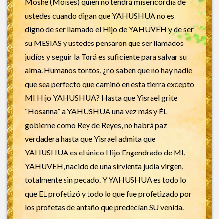
Moshé (Moisés) quien no tendrá misericordia de
ustedes cuando digan que YAHUSHUA no es
digno de ser llamado el Hijo de YAHUVEH y de ser
su MESIAS y ustedes pensaron que ser llamados
judíos y seguir la Torá es suficiente para salvar su
alma. Humanos tontos, ¿no saben que no hay nadie
que sea perfecto que caminó en esta tierra excepto
MI Hijo YAHUSHUA? Hasta que Yisrael grite
“Hosanna” a YAHUSHUA una vez más y ÉL
gobierne como Rey de Reyes, no habrá paz
verdadera hasta que Yisrael admita que
YAHUSHUA es el único Hijo Engendrado de MI,
YAHUVEH, nacido de una sirvienta judía virgen,
totalmente sin pecado. Y YAHUSHUA es todo lo
que EL profetizó y todo lo que fue profetizado por
los profetas de antaño que predecían SU venida.