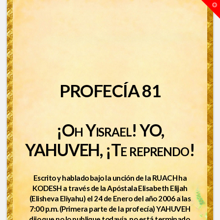
T
t
W
PROFECÍA 81
¡Oh Yisrael! YO,
YAHUVEH, ¡Te reprendo!
Escrito y hablado bajo la unción de la RUACH ha
KODESH a través de la Apóstala Elisabeth Elijah
(Elisheva Eliyahu) el 24 de Enero del año 2006 a las
7:00 p.m. (Primera parte de la profecía) YAHUVEH
dijo que no lo publique todavía, no está terminado.