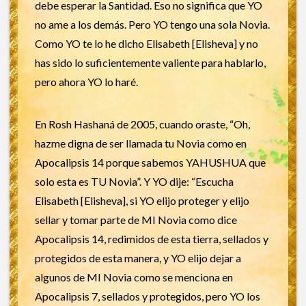
debe esperar la Santidad. Eso no significa que YO
no ame a los demás. Pero YO tengo una sola Novia.
Como YO te lo he dicho Elisabeth [Elisheva] y no
has sido lo suficientemente valiente para hablarlo,
pero ahora YO lo haré.
En Rosh Hashaná de 2005, cuando oraste, “Oh,
hazme digna de ser llamada tu Novia como en
Apocalipsis 14 porque sabemos YAHUSHUA que
solo esta es TU Novia”. Y YO dije: “Escucha
Elisabeth [Elisheva], si YO elijo proteger y elijo
sellar y tomar parte de MI Novia como dice
Apocalipsis 14, redimidos de esta tierra, sellados y
protegidos de esta manera, y YO elijo dejar a
algunos de MI Novia como se menciona en
Apocalipsis 7, sellados y protegidos, pero YO los