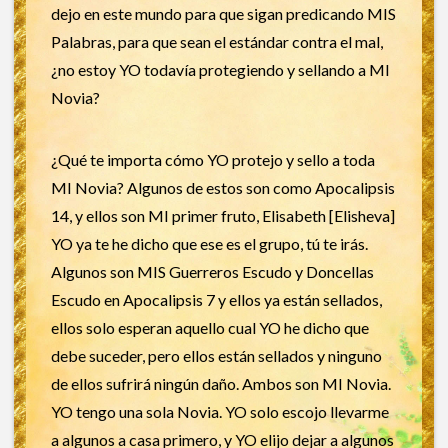
dejo en este mundo para que sigan predicando MIS
Palabras, para que sean el estándar contra el mal,
¿no estoy YO todavía protegiendo y sellando a MI
Novia?
¿Qué te importa cómo YO protejo y sello a toda
MI Novia? Algunos de estos son como Apocalipsis
14, y ellos son MI primer fruto, Elisabeth [Elisheva]
YO ya te he dicho que ese es el grupo, tú te irás.
Algunos son MIS Guerreros Escudo y Doncellas
Escudo en Apocalipsis 7 y ellos ya están sellados,
ellos solo esperan aquello cual YO he dicho que
debe suceder, pero ellos están sellados y ninguno
de ellos sufrirá ningún daño. Ambos son MI Novia.
YO tengo una sola Novia. YO solo escojo llevarme
a algunos a casa primero, y YO elijo dejar a algunos