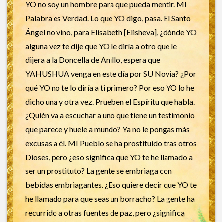
YO no soy un hombre para que pueda mentir. MI
Palabra es Verdad. Lo que YO digo, pasa. El Santo
Ángel no vino, para Elisabeth [Elisheva], ¿dónde YO
alguna vez te dije que YO le diría a otro que le
dijera a la Doncella de Anillo, espera que
YAHUSHUA venga en este día por SU Novia? ¿Por
qué YO no te lo diría a ti primero? Por eso YO lo he
dicho una y otra vez. Prueben el Espíritu que habla.
¿Quién va a escuchar a uno que tiene un testimonio
que parece y huele a mundo? Ya no le pongas más
excusas a él. MI Pueblo se ha prostituido tras otros
Dioses, pero ¿eso significa que YO te he llamado a
ser un prostituto? La gente se embriaga con
bebidas embriagantes. ¿Eso quiere decir que YO te
he llamado para que seas un borracho? La gente ha
recurrido a otras fuentes de paz, pero ¿significa