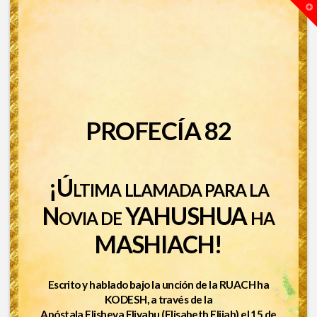
T
t
W
PROFECÍA 82
¡Última llamada para la
Novia de YAHUSHUA ha
MASHIACH!
Escrito y hablado bajo la unción de la RUACH ha
KODESH, a través de la
Apóstala Elisheva Eliyahu (Elisabeth Elijah) el 15 de