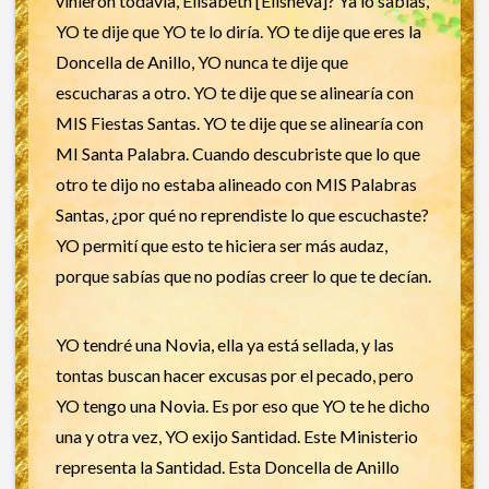
vinieron todavía, Elisabeth [Elisheva]? Ya lo sabías,
YO te dije que YO te lo diría. YO te dije que eres la
Doncella de Anillo, YO nunca te dije que
escucharas a otro. YO te dije que se alinearía con
MIS Fiestas Santas. YO te dije que se alinearía con
MI Santa Palabra. Cuando descubriste que lo que
otro te dijo no estaba alineado con MIS Palabras
Santas, ¿por qué no reprendiste lo que escuchaste?
YO permití que esto te hiciera ser más audaz,
porque sabías que no podías creer lo que te decían.
YO tendré una Novia, ella ya está sellada, y las
tontas buscan hacer excusas por el pecado, pero
YO tengo una Novia. Es por eso que YO te he dicho
una y otra vez, YO exijo Santidad. Este Ministerio
representa la Santidad. Esta Doncella de Anillo