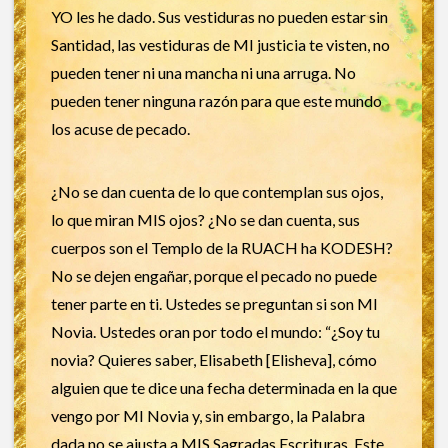
YO les he dado. Sus vestiduras no pueden estar sin
Santidad, las vestiduras de MI justicia te visten, no
pueden tener ni una mancha ni una arruga. No
pueden tener ninguna razón para que este mundo
los acuse de pecado.
¿No se dan cuenta de lo que contemplan sus ojos,
lo que miran MIS ojos? ¿No se dan cuenta, sus
cuerpos son el Templo de la RUACH ha KODESH?
No se dejen engañar, porque el pecado no puede
tener parte en ti. Ustedes se preguntan si son MI
Novia. Ustedes oran por todo el mundo: “¿Soy tu
novia? Quieres saber, Elisabeth [Elisheva], cómo
alguien que te dice una fecha determinada en la que
vengo por MI Novia y, sin embargo, la Palabra
dada no se ajusta a MIS Sagradas Escrituras. Este