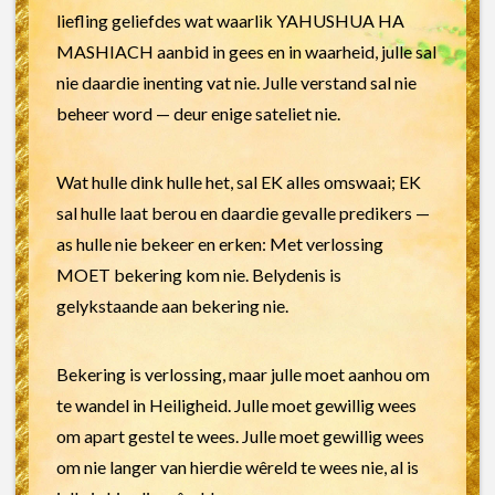
liefling geliefdes wat waarlik YAHUSHUA HA
MASHIACH aanbid in gees en in waarheid, julle sal
nie daardie inenting vat nie. Julle verstand sal nie
beheer word — deur enige sateliet nie.
Wat hulle dink hulle het, sal EK alles omswaai; EK
sal hulle laat berou en daardie gevalle predikers —
as hulle nie bekeer en erken: Met verlossing
MOET bekering kom nie. Belydenis is
gelykstaande aan bekering nie.
Bekering is verlossing, maar julle moet aanhou om
te wandel in Heiligheid. Julle moet gewillig wees
om apart gestel te wees. Julle moet gewillig wees
om nie langer van hierdie wêreld te wees nie, al is