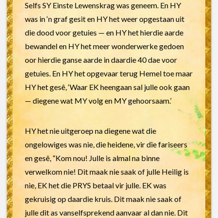
Selfs SY Einste Lewenskrag was geneem. En HY
was in ‘n graf gesit en HY het weer opgestaan uit
die dood voor getuies — en HY het hierdie aarde
bewandel en HY het meer wonderwerke gedoen
oor hierdie ganse aarde in daardie 40 dae voor
getuies. En HY het opgevaar terug Hemel toe maar
HY het gesê, ‘Waar EK heengaan sal julle ook gaan
— diegene wat MY volg en MY gehoorsaam.’
HY het nie uitgeroep na diegene wat die
ongelowiges was nie, die heidene, vir die fariseers
en gesê, “Kom nou! Julle is almal na binne
verwelkom nie! Dit maak nie saak of julle Heilig is
nie, EK het die PRYS betaal vir julle. EK was
gekruisig op daardie kruis. Dit maak nie saak of
julle dit as vanselfsprekend aanvaar al dan nie. Dit