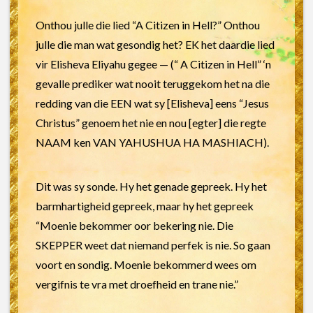
Onthou julle die lied “A Citizen in Hell?” Onthou
julle die man wat gesondig het? EK het daardie lied
vir Elisheva Eliyahu gegee — (“ A Citizen in Hell” ‘n
gevalle prediker wat nooit teruggekom het na die
redding van die EEN wat sy [Elisheva] eens “Jesus
Christus” genoem het nie en nou [egter] die regte
NAAM ken VAN YAHUSHUA HA MASHIACH).
Dit was sy sonde. Hy het genade gepreek. Hy het
barmhartigheid gepreek, maar hy het gepreek
“Moenie bekommer oor bekering nie. Die
SKEPPER weet dat niemand perfek is nie. So gaan
voort en sondig. Moenie bekommerd wees om
vergifnis te vra met droefheid en trane nie.”