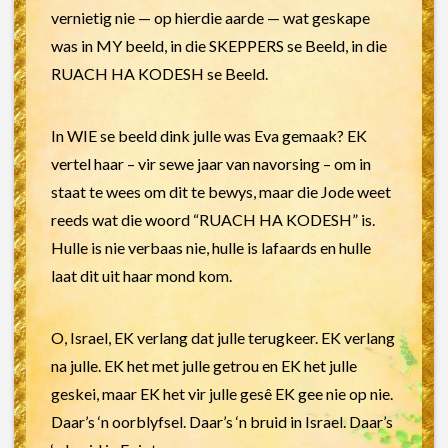
vernietig nie — op hierdie aarde — wat geskape
was in MY beeld, in die SKEPPERS se Beeld, in die
RUACH HA KODESH se Beeld.
In WIE se beeld dink julle was Eva gemaak? EK
vertel haar – vir sewe jaar van navorsing – om in
staat te wees om dit te bewys, maar die Jode weet
reeds wat die woord “RUACH HA KODESH” is.
Hulle is nie verbaas nie, hulle is lafaards en hulle
laat dit uit haar mond kom.
O, Israel, EK verlang dat julle terugkeer. EK verlang
na julle. EK het met julle getrou en EK het julle
geskei, maar EK het vir julle gesê EK gee nie op nie.
Daar’s ‘n oorblyfsel. Daar’s ‘n bruid in Israel. Daar’s