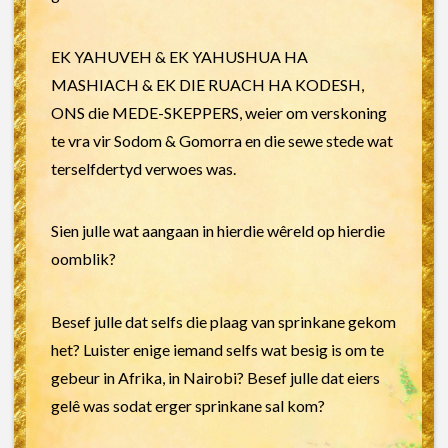
EK YAHUVEH & EK YAHUSHUA HA
MASHIACH & EK DIE RUACH HA KODESH,
ONS die MEDE-SKEPPERS, weier om verskoning
te vra vir Sodom & Gomorra en die sewe stede wat
terselfdertyd verwoes was.
Sien julle wat aangaan in hierdie wêreld op hierdie
oomblik?
Besef julle dat selfs die plaag van sprinkane gekom
het? Luister enige iemand selfs wat besig is om te
gebeur in Afrika, in Nairobi? Besef julle dat eiers
gelê was sodat erger sprinkane sal kom?