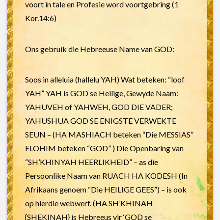
voort in tale en Profesie word voortgebring (1
Kor.14:6)
Ons gebruik die Hebreeuse Name van GOD:
Soos in alleluia (hallelu YAH) Wat beteken: “loof
YAH” YAH is GOD se Heilige, Gewyde Naam:
YAHUVEH of YAHWEH, GOD DIE VADER;
YAHUSHUA GOD SE ENIGSTE VERWEKTE
SEUN – (HA MASHIACH beteken “Die MESSIAS”
ELOHIM beteken “GOD” ) Die Openbaring van
“SH’KHINYAH HEERLIKHEID” – as die
Persoonlike Naam van RUACH HA KODESH (In
Afrikaans genoem “Die HEILIGE GEES”) – is ook
op hierdie webwerf. (HA SH’KHINAH
{SHEKINAH} is Hebreeus vir ‘GOD se