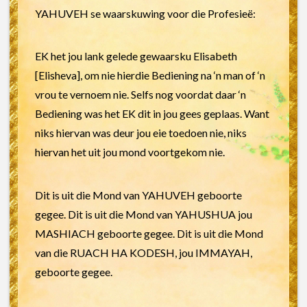
YAHUVEH se waarskuwing voor die Profesieë:
EK het jou lank gelede gewaarsku Elisabeth
[Elisheva], om nie hierdie Bediening na ‘n man of ‘n
vrou te vernoem nie. Selfs nog voordat daar ‘n
Bediening was het EK dit in jou gees geplaas. Want
niks hiervan was deur jou eie toedoen nie, niks
hiervan het uit jou mond voortgekom nie.
Dit is uit die Mond van YAHUVEH geboorte
gegee. Dit is uit die Mond van YAHUSHUA jou
MASHIACH geboorte gegee. Dit is uit die Mond
van die RUACH HA KODESH, jou IMMAYAH,
geboorte gegee.