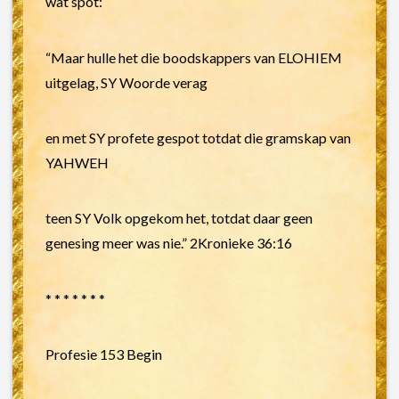
wat spot:
“Maar hulle het die boodskappers van ELOHIEM
uitgelag, SY Woorde verag
en met SY profete gespot totdat die gramskap van
YAHWEH
teen SY Volk opgekom het, totdat daar geen
genesing meer was nie.” 2Kronieke 36:16
* * * * * * *
Profesie 153 Begin