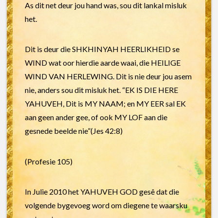
As dit net deur jou hand was, sou dit lankal misluk
het.
Dit is deur die SHKHINYAH HEERLIKHEID se
WIND wat oor hierdie aarde waai, die HEILIGE
WIND VAN HERLEWING. Dit is nie deur jou asem
nie, anders sou dit misluk het. “EK IS DIE HERE
YAHUVEH, Dit is MY NAAM; en MY EER sal EK
aan geen ander gee, of ook MY LOF aan die
gesnede beelde nie”(Jes 42:8)
(Profesie 105)
In Julie 2010 het YAHUVEH GOD gesê dat die
volgende bygevoeg word om diegene te waarsku