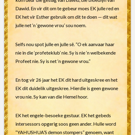
Dawid. En vir dit om te gebeur moes EK julle red en
EK het vir Esther gebruik om dit te doen — dit wat
julle net ‘n ‘gewone vrou’ sou noem.
Selfs nou spot julle en julle sê. “O ek aanvaar haar
nie in die ‘profeteklub’ nie. Sy is nie ‘n welbekende
Profeet nie. Sy is net ‘n gewone vrou.”
En tog vir 26 jaar het EK dit hard uitgeskree en het
EK dit duidelik uitgeskree. Hierdie is geen gewone
vrou nie. Sy kan van die Hemel hoor.
EK het engele-besoeke gestuur. EK het gebeds
intersessors opgerig soos geen ander. Hulle word
“YAHUSHUA’S demon stompers” genoem, want