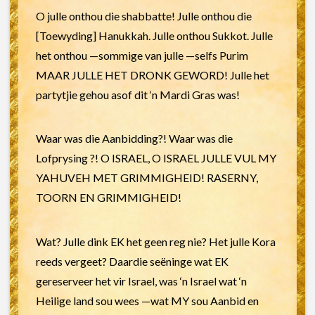
O julle onthou die shabbatte! Julle onthou die
[Toewyding] Hanukkah. Julle onthou Sukkot. Julle
het onthou —sommige van julle —selfs Purim
MAAR JULLE HET DRONK GEWORD! Julle het
partytjie gehou asof dit ‘n Mardi Gras was!
Waar was die Aanbidding?! Waar was die
Lofprysing ?! O ISRAEL, O ISRAEL JULLE VUL MY
YAHUVEH MET GRIMMIGHEID! RASERNY,
TOORN EN GRIMMIGHEID!
Wat? Julle dink EK het geen reg nie? Het julle Kora
reeds vergeet? Daardie seëninge wat EK
gereserveer het vir Israel, was ‘n Israel wat ‘n
Heilige land sou wees —wat MY sou Aanbid en