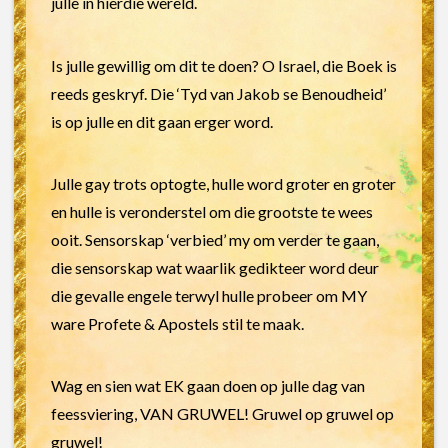
julle in hierdie wêreld.
Is julle gewillig om dit te doen? O Israel, die Boek is
reeds geskryf. Die ‘Tyd van Jakob se Benoudheid’
is op julle en dit gaan erger word.
Julle gay trots optogte, hulle word groter en groter
en hulle is veronderstel om die grootste te wees
ooit. Sensorskap ‘verbied’ my om verder te gaan,
die sensorskap wat waarlik gedikteer word deur
die gevalle engele terwyl hulle probeer om MY
ware Profete & Apostels stil te maak.
Wag en sien wat EK gaan doen op julle dag van
feessviering, VAN GRUWEL! Gruwel op gruwel op
gruwel!