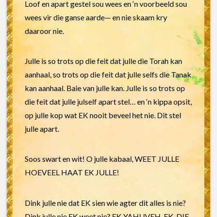
Loof en apart gestel sou wees en ‘n voorbeeld sou
wees vir die ganse aarde— en nie skaam kry
daaroor nie.
Julle is so trots op die feit dat julle die Torah kan
aanhaal, so trots op die feit dat julle selfs die Tanak
kan aanhaal. Baie van julle kan. Julle is so trots op
die feit dat julle julself apart stel… en ‘n kippa opsit,
op julle kop wat EK nooit beveel het nie. Dit stel
julle apart.
Soos swart en wit! O julle kabaal, WEET JULLE
HOEVEEL HAAT EK JULLE!
Dink julle nie dat EK sien wie agter dit alles is nie?
Dink julle nie EK weet nie? EK YAHUVEH, EK, DIE