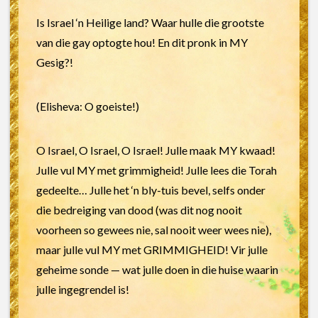
Is Israel ‘n Heilige land? Waar hulle die grootste
van die gay optogte hou! En dit pronk in MY
Gesig?!
(Elisheva: O goeiste!)
O Israel, O Israel, O Israel! Julle maak MY kwaad!
Julle vul MY met grimmigheid! Julle lees die Torah
gedeelte… Julle het ‘n bly-tuis bevel, selfs onder
die bedreiging van dood (was dit nog nooit
voorheen so gewees nie, sal nooit weer wees nie),
maar julle vul MY met GRIMMIGHEID! Vir julle
geheime sonde — wat julle doen in die huise waarin
julle ingegrendel is!