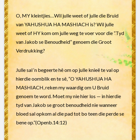
O, MY kleintjies…Wil julle weet of julle die Bruid
van YAHUSHUA HA MASHIACH is? Wil julle
weet of HY kom om julle weg te voer voor die “Tyd
van Jakob se Benoudheid” genoem die Groot
Verdrukking?
Julle sal ‘n begeerte hê om op julle knieë te val op
hierdie oomblik en te sê, “O YAHUSHUA HA
MASHIACH, reken my waardig om U Bruid
genoem te word. Moet my nie hier los — in hierdie
tyd van Jakob se groot benoudheid nie wanneer
bloed sal opkom al die pad tot bo teen die perde se
bene op.”(Openb.14:12)