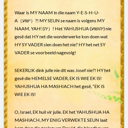
Waar is MY NAAM in die naam Y-E-S-H-U-
A（ישוע）?! MY SEUN se naam is volgens MY
NAAM, YAH! (יה）! Het YAHUSHUA (יהושוע) nie
gesê dat HY net die wonderwerke kon doen wat
HY SY VADER sien doen het nie? HY het net SY
VADER se voorbeeld nagevolg!
SEKERLIK dink julle nie dit was Josef nie?! HY het
gesê die HEMELSE VADER, EK IS WIE EK IS!
YAHUSHUA HA MASHIACH het gesê, “EK IS
WIE EK IS!
O, Israel, EK huil vir julle. EK het YAHUSHUA HA
MASHIACH, MY ENIG VERWEKTE SEUN laat
kom deur die geslag van Dawid, die bloedlyn van