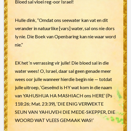
Bloed sal vloei reg-oor Israel!
Hulle dink, “Omdat ons seewater kan vat en dit
verander in natuurlike [vars] water, sal ons nie dors
ly nie. Die Boek van Openbaring kan nie waar word
nie.”
EK het ‘n verrassing vir julle! Die bloed sal in die
water wees! O, Israel, daar sal geen genade meer
wees oor julle wanneer hierdie begin nie — totdat
julle uitroep, ‘Geseënd is HY wat kom in die naam
van YAHUSHUA HA MASHIACH ons HERE’ (Ps
118:26; Mat. 23:39), ‘DIE ENIG VERWEKTE
SEUN VAN YAHUVEH DIE MEDE-SKEPPER, DIE
WOORD WAT VLEES GEMAAK WAS!’