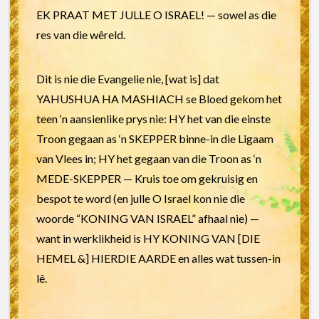
EK PRAAT MET JULLE O ISRAEL! — sowel as die
res van die wêreld.
Dit is nie die Evangelie nie, [wat is] dat
YAHUSHUA HA MASHIACH se Bloed gekom het
teen ‘n aansienlike prys nie: HY het van die einste
Troon gegaan as ‘n SKEPPER binne-in die Ligaam
van Vlees in; HY het gegaan van die Troon as ‘n
MEDE-SKEPPER — Kruis toe om gekruisig en
bespot te word (en julle O Israel kon nie die
woorde “KONING VAN ISRAEL” afhaal nie) —
want in werklikheid is HY KONING VAN [DIE
HEMEL &] HIERDIE AARDE en alles wat tussen-in
lê.