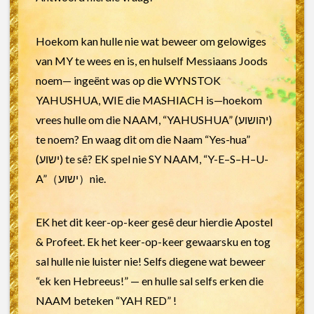
Hoekom kan hulle nie wat beweer om gelowiges
van MY te wees en is, en hulself Messiaans Joods
noem— ingeënt was op die WYNSTOK
YAHUSHUA, WIE die MASHIACH is—hoekom
vrees hulle om die NAAM, “YAHUSHUA” (יהושוע)
te noem? En waag dit om die Naam “Yes-hua”
(ישוע) te sê? EK spel nie SY NAAM, “Y-E–S–H–U-
A”（ישוע）nie.
EK het dit keer-op-keer gesê deur hierdie Apostel
& Profeet. Ek het keer-op-keer gewaarsku en tog
sal hulle nie luister nie! Selfs diegene wat beweer
“ek ken Hebreeus!” — en hulle sal selfs erken die
NAAM beteken “YAH RED” !