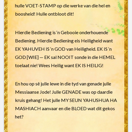
hulle VOET-STAMP op die werke van die hel en
boosheid! Hulle ontbloot dit!
Hierdie Bediening is ‘n Gebooie onderhouende
Bediening. Hierdie Bediening eis Heiligheid want
EK YAHUVEH IS ‘n GOD van Heiligheid. EK IS ‘n
GOD [WIE] — EK sal NOOIT sonde in die HEMEL
toelaat nie! Wees Heilig want EK IS HEILIG!
En hou op sê julle lewe in die tyd van genade julle
Messiaanse Jode! Julle GENADE was op daardie
kruis gehang! Het julle MY SEUN YAHUSHUA HA
MASHIACH aanvaar en die BLOED wat dit gekos
het?