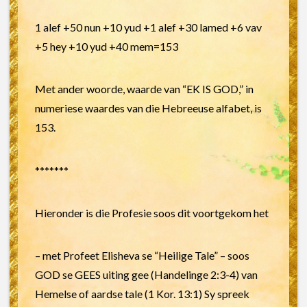
1 alef +50 nun +10 yud +1 alef +30 lamed +6 vav
+5 hey +10 yud +40 mem=153
Met ander woorde, waarde van “EK IS GOD,” in
numeriese waardes van die Hebreeuse alfabet, is
153.
*******
Hieronder is die Profesie soos dit voortgekom het
– met Profeet Elisheva se “Heilige Tale” – soos
GOD se GEES uiting gee (Handelinge 2:3-4) van
Hemelse of aardse tale (1 Kor. 13:1) Sy spreek