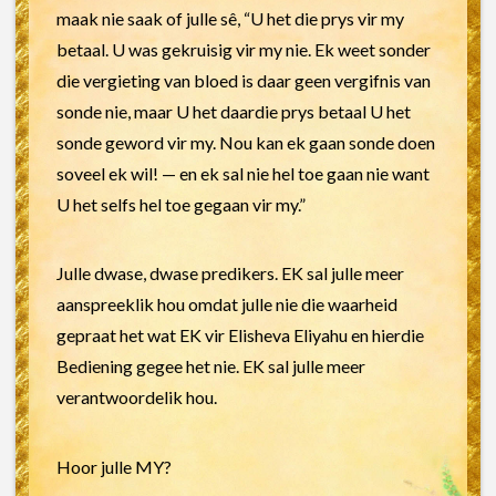
maak nie saak of julle sê, “U het die prys vir my
betaal. U was gekruisig vir my nie. Ek weet sonder
die vergieting van bloed is daar geen vergifnis van
sonde nie, maar U het daardie prys betaal U het
sonde geword vir my. Nou kan ek gaan sonde doen
soveel ek wil! — en ek sal nie hel toe gaan nie want
U het selfs hel toe gegaan vir my.”
Julle dwase, dwase predikers. EK sal julle meer
aanspreeklik hou omdat julle nie die waarheid
gepraat het wat EK vir Elisheva Eliyahu en hierdie
Bediening gegee het nie. EK sal julle meer
verantwoordelik hou.
Hoor julle MY?