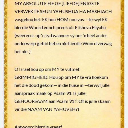
MY ABSOLUTE EIE GE [LIEFDE] ENIGSTE
VERWEKTE SEUN YAHUSHUA HA MASHIACH
vasgehou het. EK hou HOM nou vas —terwyl EK
hierdie Woord voortspreek uit Elisheva Eliyahu
(weereens op ‘n tyd wanneer sy oor ‘n heel ander
onderwerp gebid het en nie hierdie Woord verwag
het nie .)
O Israel hou op om MY te vul met
GRIMMIGHEID. Hou op om MY te vra hoekom
het die dood gekom— in die huise in —terwyl julle
aanspraak maak op Psalm 91. Is julle
GEHOORSAAM aan Psalm 91?! Of is julle skaam
vir die NAAM VAN YAHUVEH?!
Antwoord hierdie vraag!