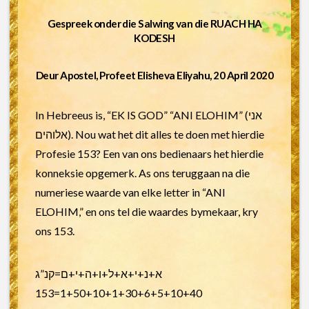
Gespreek onder die Salwing van die RUACH HA
KODESH
Deur Apostel, Profeet Elisheva Eliyahu, 20 April 2020
In Hebreeus is, “EK IS GOD” “ANI ELOHIM” (אני
אלוהים). Nou wat het dit alles te doen met hierdie
Profesie 153? Een van ons bedienaars het hierdie
konneksie opgemerk. As ons teruggaan na die
numeriese waarde van elke letter in “ANI
ELOHIM,” en ons tel die waardes bymekaar, kry
ons 153.
א+נ+י+א+ל+ו+ה+י+ם=קנ”ג
1+50+10+1+30+6+5+10+40=153