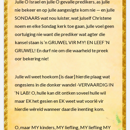
Julle O Israel en julle O gevalle predikers, as julle
nie bekeer en op julle aangesigte kom nie — en julle
SONDAARS wat nou luister, wat julself Christene
noem en elke Sondag kerk toe gaan, julle voel geen
oortuiging nie want die prediker wat agter die
kansel staan is ‘n GRUWEL VIR MY! EN LEEF ‘N
GRUWEL! En durf nie om die waarheid te preek
oor bekering nie!
Julle wil weet hoekom [is daar] hierdie plaag wat
ongesiens in die donker wandel -VERVAARDIG IN
‘N LAB! O, hulle kan dit ontken soveel hulle wil
maar EK het gesien en EK weet wat voorlê vir
hierdie wêreld wanneer daardie inenting kom.
O, maar MY kinders, MY liefling, MY liefling MY