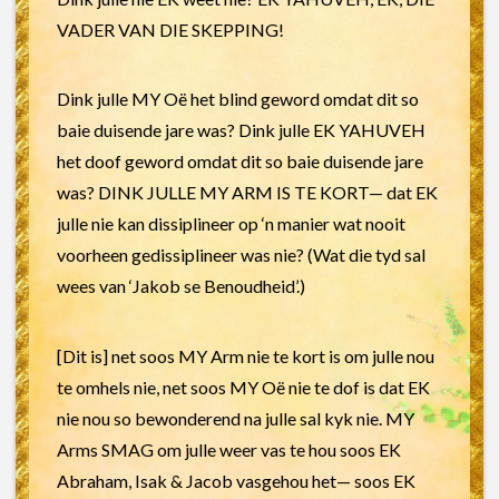
VADER VAN DIE SKEPPING!
Dink julle MY Oë het blind geword omdat dit so
baie duisende jare was? Dink julle EK YAHUVEH
het doof geword omdat dit so baie duisende jare
was? DINK JULLE MY ARM IS TE KORT— dat EK
julle nie kan dissiplineer op ‘n manier wat nooit
voorheen gedissiplineer was nie? (Wat die tyd sal
wees van ‘Jakob se Benoudheid’.)
[Dit is] net soos MY Arm nie te kort is om julle nou
te omhels nie, net soos MY Oë nie te dof is dat EK
nie nou so bewonderend na julle sal kyk nie. MY
Arms SMAG om julle weer vas te hou soos EK
Abraham, Isak & Jacob vasgehou het— soos EK