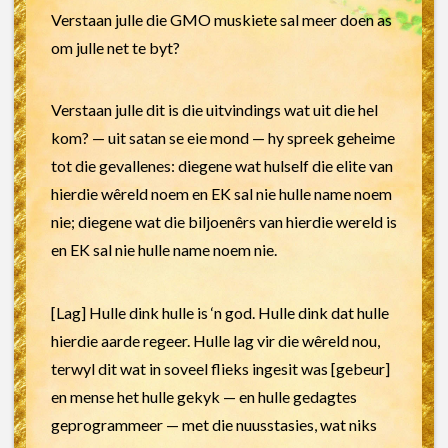
Verstaan julle die GMO muskiete sal meer doen as
om julle net te byt?
Verstaan julle dit is die uitvindings wat uit die hel
kom? — uit satan se eie mond — hy spreek geheime
tot die gevallenes: diegene wat hulself die elite van
hierdie wêreld noem en EK sal nie hulle name noem
nie; diegene wat die biljoenêrs van hierdie wereld is
en EK sal nie hulle name noem nie.
[Lag] Hulle dink hulle is ‘n god. Hulle dink dat hulle
hierdie aarde regeer. Hulle lag vir die wêreld nou,
terwyl dit wat in soveel flieks ingesit was [gebeur]
en mense het hulle gekyk — en hulle gedagtes
geprogrammeer — met die nuusstasies, wat niks