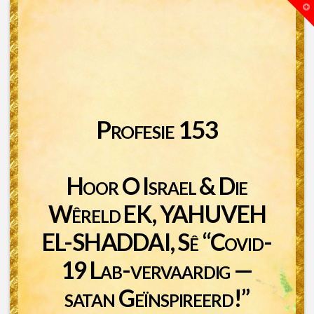
T
t
W
Profesie 153
Hoor O Israel & Die
Wêreld EK, YAHUVEH
EL-SHADDAI, Sê “Covid-
19 Lab-vervaardig —
satan Geïnspireerd!”