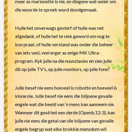
meer as marionette is nie, en diegene wat weier om
die woorde te spreek word doodgemaak.
Hulle het onverwags gesterf of hulle was net
afgedank, of hulle het te siek geword om nog te
kon praat, of hulle verstand was onder die beheer
van iets veel, veel erger as enige MK Ultra-
program. Kyk julle na die nuusstasies en sien julle
dit op julle TV’s, op julle monitors, op julle fone?
Julle besef nie eens hoeveel is robotte en hoeveel is
klone nie. Julle besef nie eens die biljoene gevalle
engele wat die beeld van ‘n mens kan aanneem nie.
Wanneer dit gesê het een derde (Openb.12:3), kan
julle nie eens die getal van die biljoene van gevalle
engele begryp wat elke brokkie mensdom wil