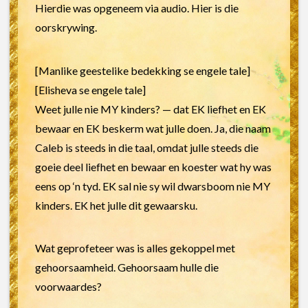
Hierdie was opgeneem via audio. Hier is die
oorskrywing.
[Manlike geestelike bedekking se engele tale]
[Elisheva se engele tale]
Weet julle nie MY kinders? — dat EK liefhet en EK
bewaar en EK beskerm wat julle doen. Ja, die naam
Caleb is steeds in die taal, omdat julle steeds die
goeie deel liefhet en bewaar en koester wat hy was
eens op ‘n tyd. EK sal nie sy wil dwarsboom nie MY
kinders. EK het julle dit gewaarsku.
Wat geprofeteer was is alles gekoppel met
gehoorsaamheid. Gehoorsaam hulle die
voorwaardes?