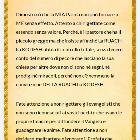
Dimostrerò che la MIA Parola non può tornare a
ME senza effetto. Attento a chi rigettate come
essendo senza valore. Perché, è il pastore che ha il
piccolo gregge ma che insiste affinché La RUACH
ha KODESH abbia il controllo totale, senza tenere
conto del numero di pecore che lasciano la sua
chiesa per altre dove non ci sono né segni, né
prodigi né miracoli, perché non c’è nemmeno la
convinzione DELLA RUACH ha KODESH.
Fate attenzione a non rigettare gli evangelisti che
non sono riconosciuti ai vostri occhi e che usano le
proprie finanze per diffondere il Vangelo e
guadagnare le anime. Fate attenzione a non
deridere, maltrattare e ignorare il Profeta che