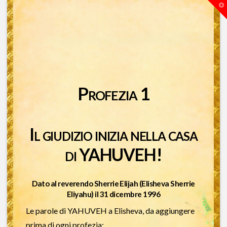
T
t
W
Profezia 1
Il giudizio inizia nella casa
di YAHUVEH!
Dato al reverendo Sherrie Elijah (Elisheva Sherrie
Eliyahu) il 31 dicembre 1996
Le parole di YAHUVEH a Elisheva, da aggiungere
prima di ogni profezia: