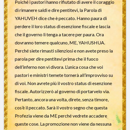
Poiché i pastori hanno rifiutato di avere il coraggio
di rimanere saldi e dire pentitevi, la Parola di
YAHUVEH dice che è peccato. Hanno paura di
perdere il loro status di esenzione fiscale e lascia
che il governo li tenga a tacere per paura. Ora
dovranno temere qualcuno, ME, YAHUSHUA.
Perché siete rimasti silenziosi e non avete preso la
parola per dire pentitevi prima che il fuoco
dell’inferno non vi divora. L’unica cosa che voi
pastori e ministri temete tornerà all’improvviso su
di voi. Non avrete più il vostro status di esenzione
fiscale. Autorizzerò al governo di portarvelo via.
Pertanto, ancora una volta, direte, senza timore,
cos’è il peccato. Sarà il vostro segno che questa
Profezia viene da ME perché vedrete accadere
queste cose. La promozione non viene da nessuna