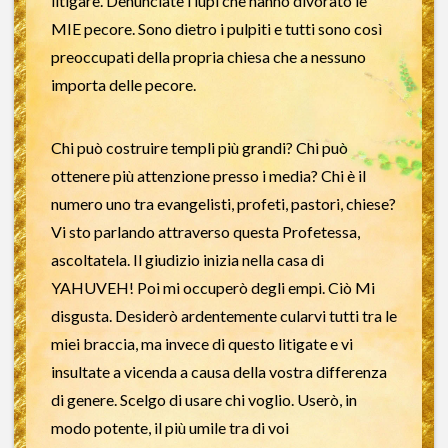
litigare. Denunciate i lupi che hanno divorato le
MIE pecore. Sono dietro i pulpiti e tutti sono così
preoccupati della propria chiesa che a nessuno
importa delle pecore.
Chi può costruire templi più grandi? Chi può
ottenere più attenzione presso i media? Chi è il
numero uno tra evangelisti, profeti, pastori, chiese?
Vi sto parlando attraverso questa Profetessa,
ascoltatela. Il giudizio inizia nella casa di
YAHUVEH! Poi mi occuperò degli empi. Ciò Mi
disgusta. Desiderò ardentemente cularvi tutti tra le
miei braccia, ma invece di questo litigate e vi
insultate a vicenda a causa della vostra differenza
di genere. Scelgo di usare chi voglio. Userò, in
modo potente, il più umile tra di voi