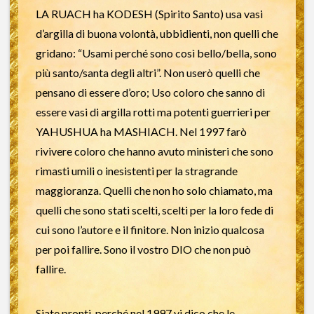
LA RUACH ha KODESH (Spirito Santo) usa vasi
d’argilla di buona volontà, ubbidienti, non quelli che
gridano: “Usami perché sono così bello/bella, sono
più santo/santa degli altri”. Non userò quelli che
pensano di essere d’oro; Uso coloro che sanno di
essere vasi di argilla rotti ma potenti guerrieri per
YAHUSHUA ha MASHIACH. Nel 1997 farò
rivivere coloro che hanno avuto ministeri che sono
rimasti umili o inesistenti per la stragrande
maggioranza. Quelli che non ho solo chiamato, ma
quelli che sono stati scelti, scelti per la loro fede di
cui sono l’autore e il finitore. Non inizio qualcosa
per poi fallire. Sono il vostro DIO che non può
fallire.
Siate pronti, perché nel 1997 vi dico che le