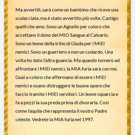
Ma avvertili, sarà come un bambino che riceve una
sculacciata, ma è stato avvertito più volte. Castigo
quelli che amo. Sono un Agnello per coloro che
accettano il dono del MIO Sangue al Calvario.
Sono un leone della tribù di Giuda per i MIEI
nemici. Sono un guerriero e non un codardo. Una
volta ho dato l’altra guancia. Ma quando tornerò ad
affrontare i MIEI nemici, la MIA furia sarà con me.
Guai a coloro che affermano di essere i MIEI
nemici e osano distruggere le buone opere che
faccio tramite i MIEI servitori. Un leone squarcia e
fa a pezzi la sua preda prima di divorarla. Così
come l’aquila che rappresenta il vostro Padre
celeste. Vedrete la MIA furia nel 1997.