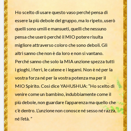
Ho scelto di usare questo vaso perché pensa di
essere la più debole del gruppo, ma lo ripeto, userò
quelli sono umili e mansueti, quelli che nessuno
pensa che userò perché il MIO potere risulta
migliore attraverso coloro che sono deboli. Gli
altri sanno che non è da loro e non si vantano.
Perché sanno che solo la MIA unzione spezza tutti
i gioghi, i ferri, le catene e i legami. Non è né per la
vostra forza né per la vostra potenza ma per il
MIO Spirito. Così dice YAHUSHUA: “Ho scelto di
venire come un bambino, indubbiamente come il
più debole, non guardare l’apparenza ma quello che
c’è dentro. L’unzione non conosce né sesso né razza,
né l’età. ”