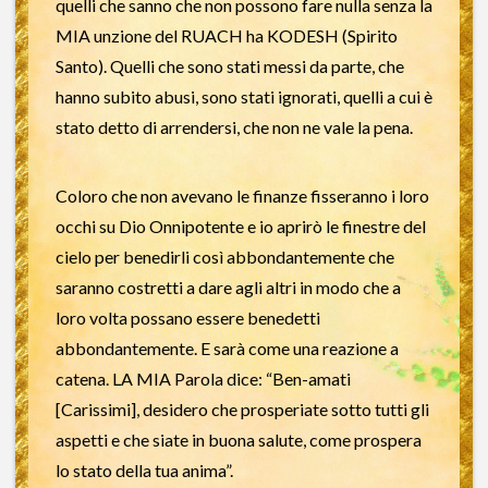
quelli che sanno che non possono fare nulla senza la
MIA unzione del RUACH ha KODESH (Spirito
Santo). Quelli che sono stati messi da parte, che
hanno subito abusi, sono stati ignorati, quelli a cui è
stato detto di arrendersi, che non ne vale la pena.
Coloro che non avevano le finanze fisseranno i loro
occhi su Dio Onnipotente e io aprirò le finestre del
cielo per benedirli così abbondantemente che
saranno costretti a dare agli altri in modo che a
loro volta possano essere benedetti
abbondantemente. E sarà come una reazione a
catena. LA MIA Parola dice: “Ben-amati
[Carissimi], desidero che prosperiate sotto tutti gli
aspetti e che siate in buona salute, come prospera
lo stato della tua anima”.