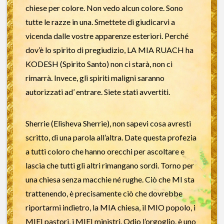
chiese per colore. Non vedo alcun colore. Sono
tutte le razze in una. Smettete di giudicarvi a
vicenda dalle vostre apparenze esteriori. Perché
dov’è lo spirito di pregiudizio, LA MIA RUACH ha
KODESH (Spirito Santo) non ci starà, non ci
rimarrà. Invece, gli spiriti maligni saranno
autorizzati ad’ entrare. Siete stati avvertiti.
Sherrie (Elisheva Sherrie), non sapevi cosa avresti
scritto, di una parola all’altra. Date questa profezia
a tutti coloro che hanno orecchi per ascoltare e
lascia che tutti gli altri rimangano sordi. Torno per
una chiesa senza macchie né rughe. Ciò che MI sta
trattenendo, è precisamente ciò che dovrebbe
riportarmi indietro, la MIA chiesa, il MIO popolo, i
MIEI pastori, i MIEI ministri. Odio l’orgoglio. è uno