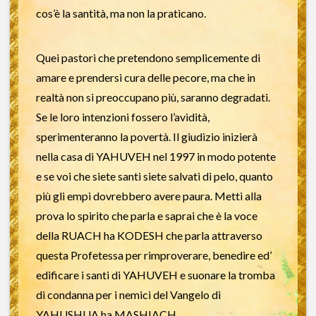
cos’è la santità, ma non la praticano.
Quei pastori che pretendono semplicemente di
amare e prendersi cura delle pecore, ma che in
realtà non si preoccupano più, saranno degradati.
Se le loro intenzioni fossero l’avidità,
sperimenteranno la povertà. Il giudizio inizierà
nella casa di YAHUVEH nel 1997 in modo potente
e se voi che siete santi siete salvati di pelo, quanto
più gli empi dovrebbero avere paura. Metti alla
prova lo spirito che parla e saprai che è la voce
della RUACH ha KODESH che parla attraverso
questa Profetessa per rimproverare, benedire ed’
edificare i santi di YAHUVEH e suonare la tromba
di condanna per i nemici del Vangelo di
YAHUSHUA ha MASHIACH.