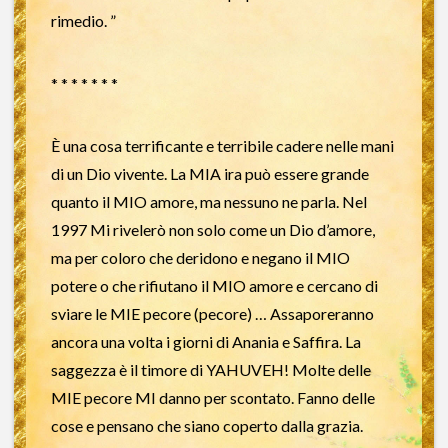
rimedio. ”
* * * * * * *
È una cosa terrificante e terribile cadere nelle mani
di un Dio vivente. La MIA ira può essere grande
quanto il MIO amore, ma nessuno ne parla. Nel
1997 Mi rivelerò non solo come un Dio d’amore,
ma per coloro che deridono e negano il MIO
potere o che rifiutano il MIO amore e cercano di
sviare le MIE pecore (pecore) … Assaporeranno
ancora una volta i giorni di Anania e Saffira. La
saggezza è il timore di YAHUVEH! Molte delle
MIE pecore MI danno per scontato. Fanno delle
cose e pensano che siano coperto dalla grazia.