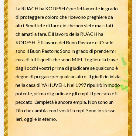
La RUACH ha KODESH è perfettamente in grado
di proteggere coloro che ricevono preghiere da
altri. Smettete di fare ciò che non siete mai stati
chiamati a fare. È il lavoro della RUACH ha
KODESH. È il lavoro del Buon Pastore e IO solo
sono il Buon Pastore; Sono in grado di prendermi
cura di tutti quelli che sono MIEI. Togliete la trave
dagli occhi vostri prima di giudicare se qualcuno è
degno di pregare per qualcun altro. Il giudizio inizia
nella casa di YAHUVEH. Nel 1997 ripulirò in modo
potente, prima di giudicare gli empi. Il peccato è il
peccato. L’empietà è ancora empia. Non sono un
Dio che cambia con i vostri tempi. Sono lo stesso
ieri, oggi e in eterno.