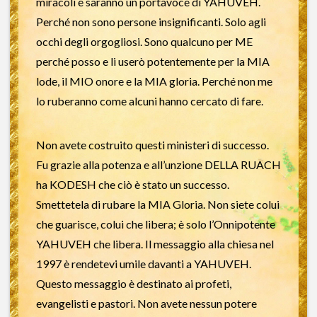
miracoli e saranno un portavoce di YAHUVEH.
Perché non sono persone insignificanti. Solo agli
occhi degli orgogliosi. Sono qualcuno per ME
perché posso e li userò potentemente per la MIA
lode, il MIO onore e la MIA gloria. Perché non me
lo ruberanno come alcuni hanno cercato di fare.
Non avete costruito questi ministeri di successo.
Fu grazie alla potenza e all’unzione DELLA RUACH
ha KODESH che ciò è stato un successo.
Smettetela di rubare la MIA Gloria. Non siete colui
che guarisce, colui che libera; è solo l’Onnipotente
YAHUVEH che libera. Il messaggio alla chiesa nel
1997 è rendetevi umile davanti a YAHUVEH.
Questo messaggio è destinato ai profeti,
evangelisti e pastori. Non avete nessun potere