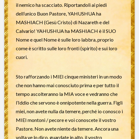
il nemico ha scacciato. Riportandoli ai piedi
dell’unico Buon Pastore, YAHUSHUA ha
MASHIACH (Gesù Cristo) di Nazareth e del
Calvario! YAHUSHUA ha MASHIACH è il SUO
Nome e quel Nome è sulle loro labbra, proprio
come è scritto sulle loro fronti (spirito) e sui loro
cuori.
Sto rafforzando i MIEI cinque ministeri in un modo
che non hanno mai conosciuto prima e per tutto il
tempo ascolteranno la MIA voce e vedranno che
l’Iddio che servono è onnipotente nella guerra. Figli
miei, non avete nulla da temere, perché io conosco i
MIEI montoni / pecore e voi conoscete il vostro
Pastore. Non avete niente da temere. Ancora una
volta ve lo dico, guardate in alto, il vostro