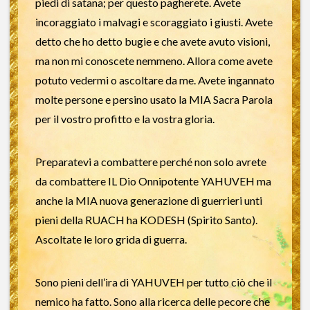
piedi di satana; per questo pagherete. Avete
incoraggiato i malvagi e scoraggiato i giusti. Avete
detto che ho detto bugie e che avete avuto visioni,
ma non mi conoscete nemmeno. Allora come avete
potuto vedermi o ascoltare da me. Avete ingannato
molte persone e persino usato la MIA Sacra Parola
per il vostro profitto e la vostra gloria.
Preparatevi a combattere perché non solo avrete
da combattere IL Dio Onnipotente YAHUVEH ma
anche la MIA nuova generazione di guerrieri unti
pieni della RUACH ha KODESH (Spirito Santo).
Ascoltate le loro grida di guerra.
Sono pieni dell’ira di YAHUVEH per tutto ciò che il
nemico ha fatto. Sono alla ricerca delle pecore che