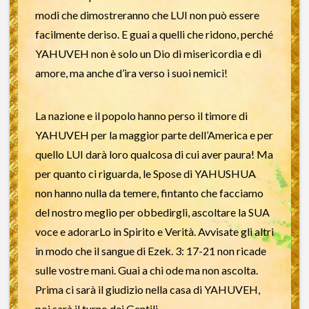
modi che dimostreranno che LUI non può essere
facilmente deriso. E guai a quelli che ridono, perché
YAHUVEH non è solo un Dio di misericordia e di
amore, ma anche d’ira verso i suoi nemici!
La nazione e il popolo hanno perso il timore di
YAHUVEH per la maggior parte dell’America e per
quello LUI darà loro qualcosa di cui aver paura! Ma
per quanto ci riguarda, le Spose di YAHUSHUA
non hanno nulla da temere, fintanto che facciamo
del nostro meglio per obbedirgli, ascoltare la SUA
voce e adorarLo in Spirito e Verità. Avvisate gli altri
in modo che il sangue di Ezek. 3: 17-21 non ricade
sulle vostre mani. Guai a chi ode ma non ascolta.
Prima ci sarà il giudizio nella casa di YAHUVEH,
poi sarà il turno dei Gentili.