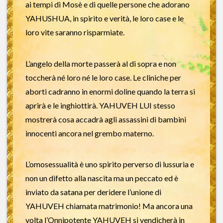
ai tempi di Mosè e di quelle persone che adorano
YAHUSHUA, in spirito e verità, le loro case e le
loro vite saranno risparmiate.
L’angelo della morte passerà al di sopra e non
toccherà né loro né le loro case. Le cliniche per
aborti cadranno in enormi doline quando la terra si
aprirà e le inghiottirà. YAHUVEH LUI stesso
mostrerà cosa accadrà agli assassini di bambini
innocenti ancora nel grembo materno.
L’omosessualità è uno spirito perverso di lussuria e
non un difetto alla nascita ma un peccato ed è
inviato da satana per deridere l’unione di
YAHUVEH chiamata matrimonio! Ma ancora una
volta l’Onnipotente YAHUVEH si vendicherà in