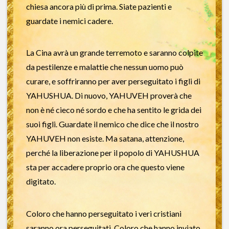
chiesa ancora più di prima. Siate pazienti e
guardate i nemici cadere.
La Cina avrà un grande terremoto e saranno colpite
da pestilenze e malattie che nessun uomo può
curare, e soffriranno per aver perseguitato i figli di
YAHUSHUA. Di nuovo, YAHUVEH proverà che
non è né cieco né sordo e che ha sentito le grida dei
suoi figli. Guardate il nemico che dice che il nostro
YAHUVEH non esiste. Ma satana, attenzione,
perché la liberazione per il popolo di YAHUSHUA
sta per accadere proprio ora che questo viene
digitato.
Coloro che hanno perseguitato i veri cristiani
saranno ora perseguitati. Coloro che hanno inviato