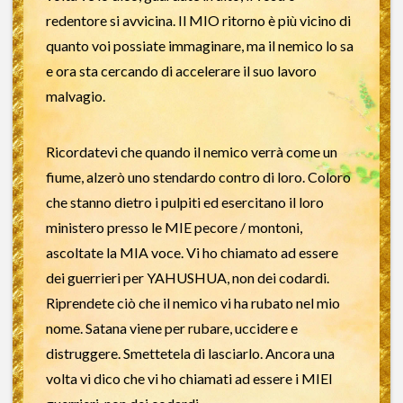
redentore si avvicina. Il MIO ritorno è più vicino di
quanto voi possiate immaginare, ma il nemico lo sa
e ora sta cercando di accelerare il suo lavoro
malvagio.
Ricordatevi che quando il nemico verrà come un
fiume, alzerò uno stendardo contro di loro. Coloro
che stanno dietro i pulpiti ed esercitano il loro
ministero presso le MIE pecore / montoni,
ascoltate la MIA voce. Vi ho chiamato ad essere
dei guerrieri per YAHUSHUA, non dei codardi.
Riprendete ciò che il nemico vi ha rubato nel mio
nome. Satana viene per rubare, uccidere e
distruggere. Smettetela di lasciarlo. Ancora una
volta vi dico che vi ho chiamati ad essere i MIEI