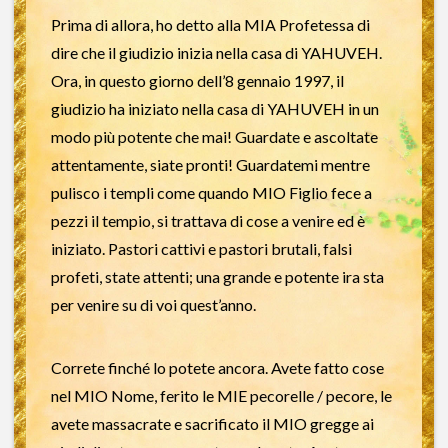
Prima di allora, ho detto alla MIA Profetessa di
dire che il giudizio inizia nella casa di YAHUVEH.
Ora, in questo giorno dell’8 gennaio 1997, il
giudizio ha iniziato nella casa di YAHUVEH in un
modo più potente che mai! Guardate e ascoltate
attentamente, siate pronti! Guardatemi mentre
pulisco i templi come quando MIO Figlio fece a
pezzi il tempio, si trattava di cose a venire ed è
iniziato. Pastori cattivi e pastori brutali, falsi
profeti, state attenti; una grande e potente ira sta
per venire su di voi quest’anno.
Correte finché lo potete ancora. Avete fatto cose
nel MIO Nome, ferito le MIE pecorelle / pecore, le
avete massacrate e sacrificato il MIO gregge ai