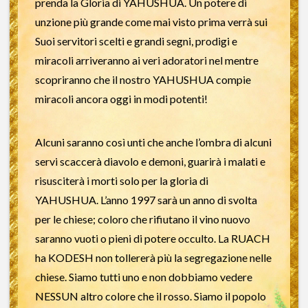
prenda la Gloria di YAHUSHUA. Un potere di
unzione più grande come mai visto prima verrà sui
Suoi servitori scelti e grandi segni, prodigi e
miracoli arriveranno ai veri adoratori nel mentre
scopriranno che il nostro YAHUSHUA compie
miracoli ancora oggi in modi potenti!
Alcuni saranno così unti che anche l’ombra di alcuni
servi scaccerà diavolo e demoni, guarirà i malati e
risusciterà i morti solo per la gloria di
YAHUSHUA. L’anno 1997 sarà un anno di svolta
per le chiese; coloro che rifiutano il vino nuovo
saranno vuoti o pieni di potere occulto. La RUACH
ha KODESH non tollererà più la segregazione nelle
chiese. Siamo tutti uno e non dobbiamo vedere
NESSUN altro colore che il rosso. Siamo il popolo