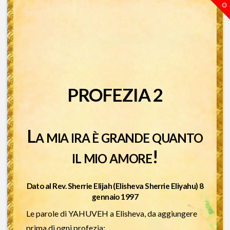
T
t
W
PROFEZIA 2
La mia ira è grande quanto
il mio amore!
Dato al Rev. Sherrie Elijah (Elisheva Sherrie Eliyahu) 8
gennaio 1997
Le parole di YAHUVEH a Elisheva, da aggiungere
prima di ogni profezia: